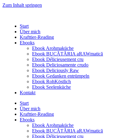
Zum Inhalt springen
Start
Über mich
Krafttier-Reading
Ebooks
Ebook Arohmaküche
Ebook BUCĂTĂRIA aRAWmatică
Ebook Délicieusement cru
Ebook Deliciosamente crudo
Ebook Deliciously Raw
Ebook Gedanken entrümpeln
Ebook RohKöstlich
Ebook Seelenküche
Kontakt
Start
Über mich
Krafttier-Reading
Ebooks
Ebook Arohmaküche
Ebook BUCĂTĂRIA aRAWmatică
Ebook Délicieusement cru