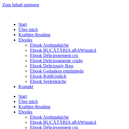
Zum Inhalt springen
Start
Über mich
Krafttier-Reading
Ebooks
Ebook Arohmaküche
Ebook BUCĂTĂRIA aRAWmatică
Ebook Délicieusement cru
Ebook Deliciosamente crudo
Ebook Deliciously Raw
Ebook Gedanken entrümpeln
Ebook RohKöstlich
Ebook Seelenküche
Kontakt
Start
Über mich
Krafttier-Reading
Ebooks
Ebook Arohmaküche
Ebook BUCĂTĂRIA aRAWmatică
Ebook Délicieusement cru