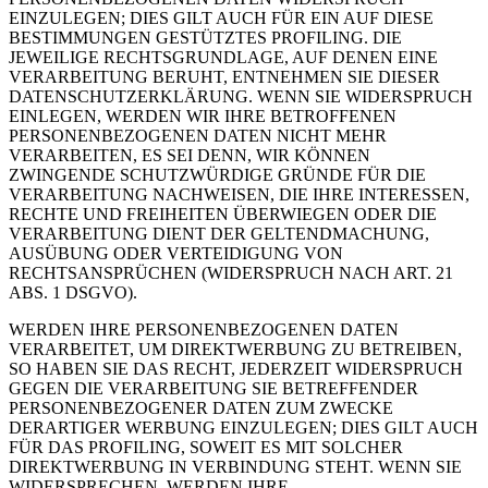
EINZULEGEN; DIES GILT AUCH FÜR EIN AUF DIESE
BESTIMMUNGEN GESTÜTZTES PROFILING. DIE
JEWEILIGE RECHTSGRUNDLAGE, AUF DENEN EINE
VERARBEITUNG BERUHT, ENTNEHMEN SIE DIESER
DATENSCHUTZERKLÄRUNG. WENN SIE WIDERSPRUCH
EINLEGEN, WERDEN WIR IHRE BETROFFENEN
PERSONENBEZOGENEN DATEN NICHT MEHR
VERARBEITEN, ES SEI DENN, WIR KÖNNEN
ZWINGENDE SCHUTZWÜRDIGE GRÜNDE FÜR DIE
VERARBEITUNG NACHWEISEN, DIE IHRE INTERESSEN,
RECHTE UND FREIHEITEN ÜBERWIEGEN ODER DIE
VERARBEITUNG DIENT DER GELTENDMACHUNG,
AUSÜBUNG ODER VERTEIDIGUNG VON
RECHTSANSPRÜCHEN (WIDERSPRUCH NACH ART. 21
ABS. 1 DSGVO).
WERDEN IHRE PERSONENBEZOGENEN DATEN
VERARBEITET, UM DIREKTWERBUNG ZU BETREIBEN,
SO HABEN SIE DAS RECHT, JEDERZEIT WIDERSPRUCH
GEGEN DIE VERARBEITUNG SIE BETREFFENDER
PERSONENBEZOGENER DATEN ZUM ZWECKE
DERARTIGER WERBUNG EINZULEGEN; DIES GILT AUCH
FÜR DAS PROFILING, SOWEIT ES MIT SOLCHER
DIREKTWERBUNG IN VERBINDUNG STEHT. WENN SIE
WIDERSPRECHEN, WERDEN IHRE