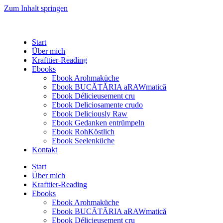
Zum Inhalt springen
Start
Über mich
Krafttier-Reading
Ebooks
Ebook Arohmaküche
Ebook BUCĂTĂRIA aRAWmatică
Ebook Délicieusement cru
Ebook Deliciosamente crudo
Ebook Deliciously Raw
Ebook Gedanken entrümpeln
Ebook RohKöstlich
Ebook Seelenküche
Kontakt
Start
Über mich
Krafttier-Reading
Ebooks
Ebook Arohmaküche
Ebook BUCĂTĂRIA aRAWmatică
Ebook Délicieusement cru